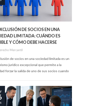
EXCLUSIÓN DE SOCIOS EN UNA
IEDAD LIMITADA: CUÁNDO ES
IBLE Y CÓMO DEBE HACERSE
erecho Mercantil
clusión de socios en una sociedad limitada es un
ismo jurídico excepcional que permite a la
dad forzar la salida de uno de sus socios cuando
re una causa legal o estatutaria suficiente. No...
y
6
6