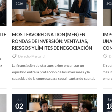
2026
202
NTE
MOST FAVORED NATION (MFN) EN
IMP
RONDAS DE INVERSIÓN: VENTAJAS,
UNA
RIESGOS Y LÍMITES DE NEGOCIACIÓN
CON
Derecho Mercantil
D
a
ma
La financiación de startups exige encontrar un
El re
equilibrio entre la protección de los inversores y la
más i
capacidad de la empresa para seguir captando capital.
empre
En este contexto, la cláusula Most Favored Nation
No obs
(MFN) o de...
Jul
Ju
02
1
2026
202