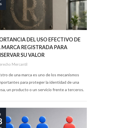
6
ORTANCIA DEL USO EFECTIVO DE
 MARCA REGISTRADA PARA
SERVAR SU VALOR
erecho Mercantil
gistro de una marca es uno de los mecanismos
mportantes para proteger la identidad de una
sa, un producto o un servicio frente a terceros.
tante, registrar una marca no significa que...
n
8
6