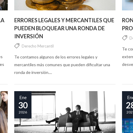
LA
ERRORES LEGALES Y MERCANTILES QUE
RON
PUEDEN BLOQUEAR UNA RONDA DE
PRO
INVERSIÓN
D
Derecho Mercantil
Te co
es
extern
Te contamos algunos de los errores legales y
les
desven
mercantiles más comunes que pueden dificultar una
ronda de inversión....
Ene
En
30
2
2026
202