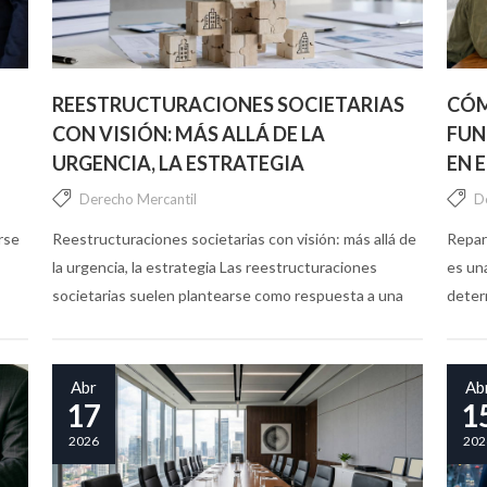
REESTRUCTURACIONES SOCIETARIAS
CÓM
CON VISIÓN: MÁS ALLÁ DE LA
FUN
URGENCIA, LA ESTRATEGIA
EN 
Derecho Mercantil
D
rse
Reestructuraciones societarias con visión: más allá de
Repar
la urgencia, la estrategia Las reestructuraciones
es un
societarias suelen plantearse como respuesta a una
deter
necesidad concreta. Una operación en curso, la
proye
entrada de un inversor, un proceso de reorganización
impuls
interna...
Abr
Ab
17
1
2026
202