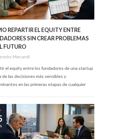
O REPARTIR EL EQUITY ENTRE
DADORES SIN CREAR PROBLEMAS
EL FUTURO
erecho Mercantil
tir el equity entre los fundadores de una startup
a de las decisiones más sensibles y
minantes en las primeras etapas de cualquier
cto. Aunque al principio todo suele estar
ado por la emoción,...
r
5
6