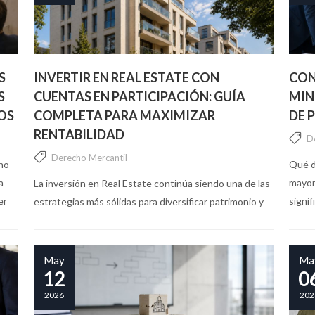
S
INVERTIR EN REAL ESTATE CON
CON
S
CUENTAS EN PARTICIPACIÓN: GUÍA
MIN
OS
COMPLETA PARA MAXIMIZAR
DE 
RENTABILIDAD
D
Derecho Mercantil
uno
Qué d
a
mayor
La inversión en Real Estate continúa siendo una de las
er
signif
estrategias más sólidas para diversificar patrimonio y
conju
obtener rentabilidad. En este contexto, las cuentas en
decis
participación se han convertido en una fórmula cada
vez más...
May
Ma
12
0
2026
202