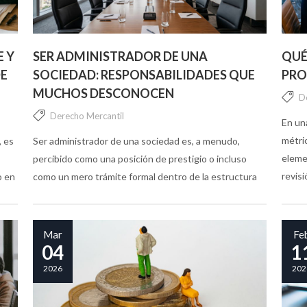
E Y
SER ADMINISTRADOR DE UNA
QUÉ
DE
SOCIEDAD: RESPONSABILIDADES QUE
PRO
MUCHOS DESCONOCEN
D
Derecho Mercantil
En un
métri
, es
Ser administrador de una sociedad es, a menudo,
eleme
percibido como una posición de prestigio o incluso
revisi
o en
como un mero trámite formal dentro de la estructura
el...
de una empresa. Sin embargo, lo que muchos
desconocen es...
Mar
Fe
04
1
2026
202