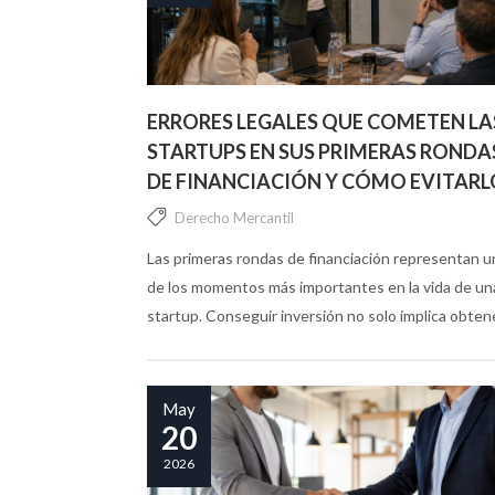
ERRORES LEGALES QUE COMETEN LA
STARTUPS EN SUS PRIMERAS RONDA
DE FINANCIACIÓN Y CÓMO EVITARL
Derecho Mercantil
Las primeras rondas de financiación representan 
de los momentos más importantes en la vida de un
startup. Conseguir inversión no solo implica obten
capital para crecer, sino también abrir la puerta a
nuevas obligaciones...
May
20
2026