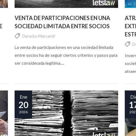
VENTA DE PARTICIPACIONES EN UNA
ATR
E
SOCIEDAD LIMITADA ENTRE SOCIOS
EXT
EST
Derecho Mercantil
D
La venta de participaciones en una sociedad limitada
entre socios ha de seguir ciertos criterios y pasos para
Inver
ser considerada legítima....
societ
atraer
Ene
Di
20
1
2026
202