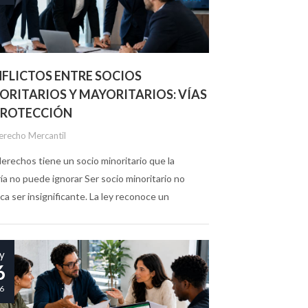
FLICTOS ENTRE SOCIOS
ORITARIOS Y MAYORITARIOS: VÍAS
PROTECCIÓN
erecho Mercantil
erechos tiene un socio minoritario que la
ía no puede ignorar Ser socio minoritario no
ica ser insignificante. La ley reconoce un
nto de derechos que no pueden suprimirse por
ión mayoritaria, precisamente porque su...
y
6
6