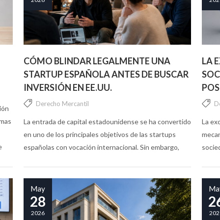
CÓMO BLINDAR LEGALMENTE UNA
LA 
STARTUP ESPAÑOLA ANTES DE BUSCAR
SOC
INVERSIÓN EN EE.UU.
POS
Derecho Mercantil
D
ión
emas
La entrada de capital estadounidense se ha convertido
La ex
en uno de los principales objetivos de las startups
mecan
e
españolas con vocación internacional. Sin embargo,
socie
acceder al mercado norteamericano exige mucho más
concur
que un producto escalable o...
May
Ma
28
2
2026
202