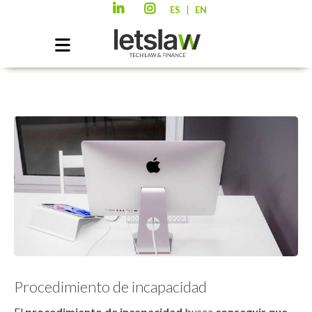
|
ES
EN
Procedimiento de incapacidad
El
procedimiento de incapacidad
busca
conseguir que