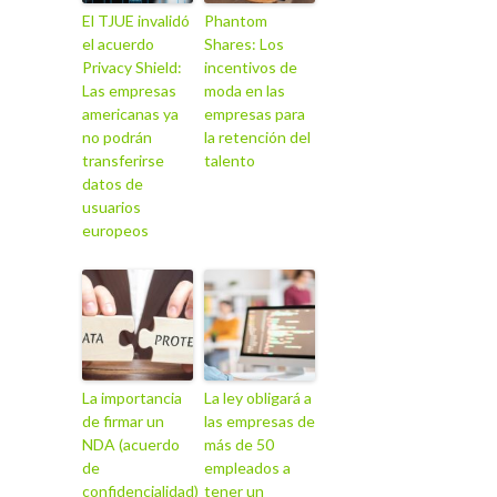
El TJUE invalidó
Phantom
el acuerdo
Shares: Los
Privacy Shield:
incentivos de
Las empresas
moda en las
americanas ya
empresas para
no podrán
la retención del
transferirse
talento
datos de
usuarios
europeos
La importancia
La ley obligará a
de firmar un
las empresas de
NDA (acuerdo
más de 50
de
empleados a
confidencialidad)
tener un