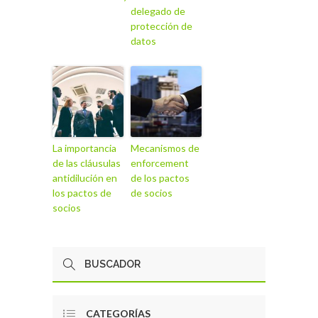
delegado de
protección de
datos
La importancia
Mecanismos de
de las cláusulas
enforcement
antidilución en
de los pactos
los pactos de
de socios
socios
CATEGORÍAS