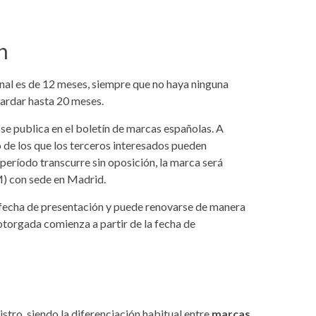
n
onal es de 12 meses, siempre que no haya ninguna
 tardar hasta 20 meses.
se publica en el boletín de marcas españolas. A
o de los que los terceros interesados pueden
 período transcurre sin oposición, la marca será
M) con sede en Madrid.
a fecha de presentación y puede renovarse de manera
otorgada comienza a partir de la fecha de
stro, siendo la diferenciación habitual entre
marcas