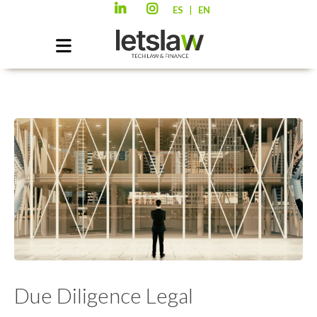
|
ES
EN
Due Diligence Legal