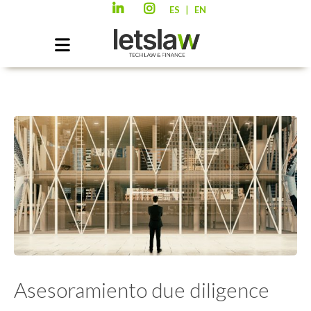
|
ES
EN
Asesoramiento due diligence