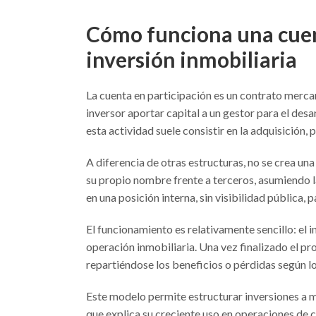
Cómo funciona una cuen
inversión inmobiliaria
La cuenta en participación es un contrato merca
inversor aportar capital a un gestor para el des
esta actividad suele consistir en la adquisición,
A diferencia de otras estructuras, no se crea una
su propio nombre frente a terceros, asumiendo l
en una posición interna, sin visibilidad pública,
El funcionamiento es relativamente sencillo: el 
operación inmobiliaria. Una vez finalizado el pro
repartiéndose los beneficios o pérdidas según lo
Este modelo permite estructurar inversiones a m
que explica su creciente uso en operaciones de c