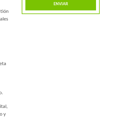
stión
ales
eta
o.
tal,
o y