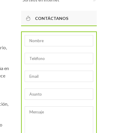
CONTÁCTANOS
rio,
úa en
ece
ción,
lo