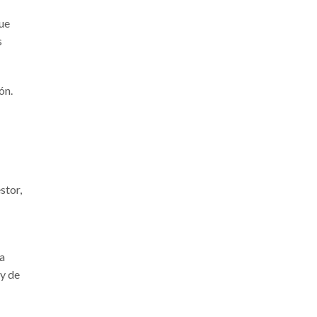
que
s
ón.
stor,
ma
 y de