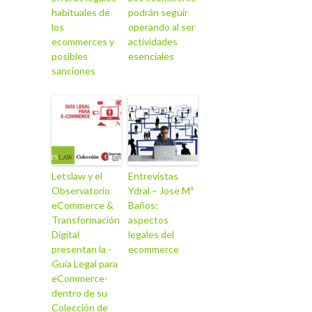
habituales de
podrán seguir
los
operando al ser
ecommerces y
actividades
posibles
esenciales
sanciones
Letslaw y el
Entrevistas
Observatorio
Ydral – Jose Mª
eCommerce &
Baños:
Transformación
aspectos
Digital
legales del
presentan la -
ecommerce
Guía Legal para
eCommerce-
dentro de su
Colección de