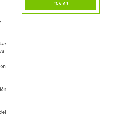
y
 Los
ya
con
ión
del