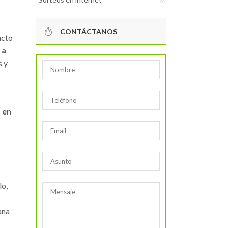
CONTÁCTANOS
acto
 a
s y
a en
lo,
ana