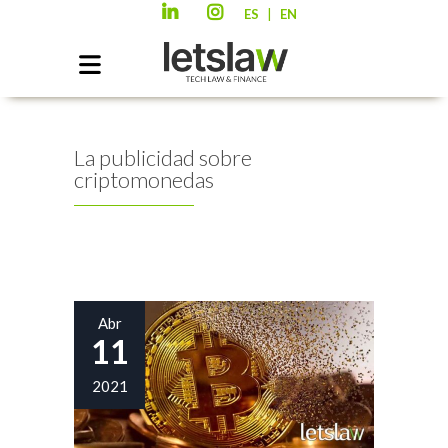
|
ES
EN
La publicidad sobre
criptomonedas
Abr
11
2021