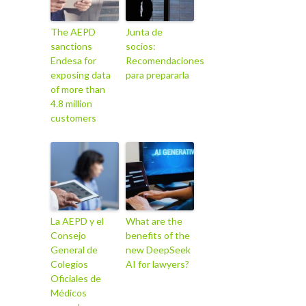
The AEPD
Junta de
sanctions
socios:
Endesa for
Recomendaciones
exposing data
para prepararla
of more than
4.8 million
customers
La AEPD y el
What are the
Consejo
benefits of the
General de
new DeepSeek
Colegios
AI for lawyers?
Oficiales de
Médicos