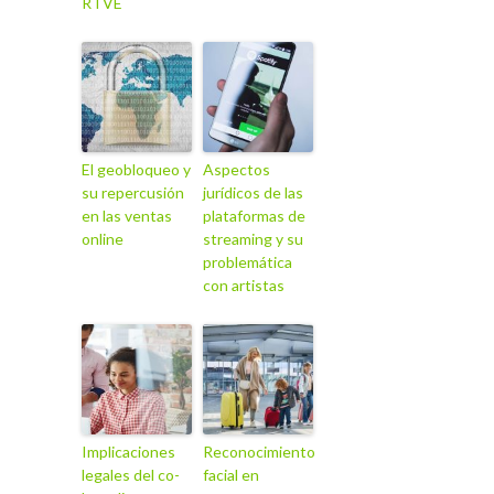
RTVE
El geobloqueo y
Aspectos
su repercusión
jurídicos de las
en las ventas
plataformas de
online
streaming y su
problemática
con artistas
Implicaciones
Reconocimiento
legales del co-
facial en