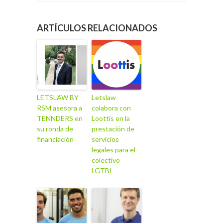
ARTÍCULOS RELACIONADOS
LETSLAW BY
Letslaw
RSM asesora a
colabora con
TENNDERS en
Loottis en la
su ronda de
prestación de
financiación
servicios
legales para el
colectivo
LGTBI