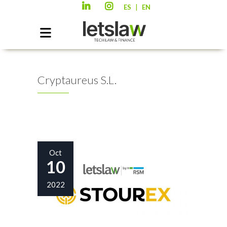
|
ES
EN
Cryptaureus S.L.
Oct
10
2022