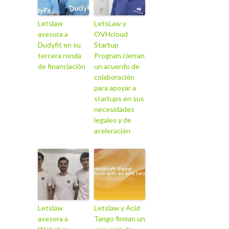
Letslaw
LetsLaw y
asesora a
OVHcloud
Dudyfit en su
Startup
tercera ronda
Program cierran
de financiación
un acuerdo de
colaboración
para apoyar a
startups en sus
necesidades
legales y de
aceleración
Letslaw
Letslaw y Acid
asesora a
Tango firman un