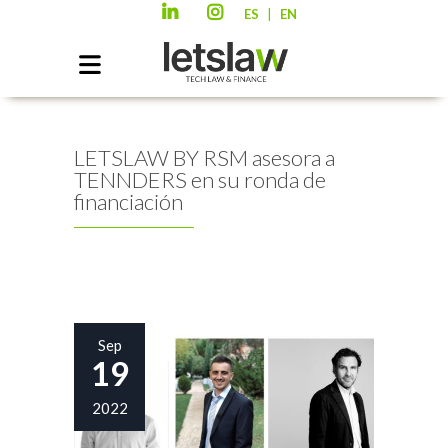
|
ES
EN
LETSLAW BY RSM asesora a
TENNDERS en su ronda de
financiación
Sep
19
2022