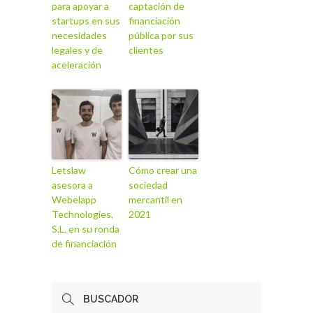
para apoyar a
captación de
startups en sus
financiación
necesidades
pública por sus
legales y de
clientes
aceleración
Letslaw
Cómo crear una
asesora a
sociedad
Webelapp
mercantil en
Technologies,
2021
S.L. en su ronda
de financiación