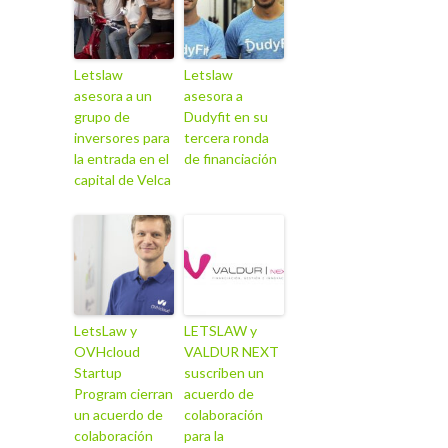
Letslaw
Letslaw
asesora a un
asesora a
grupo de
Dudyfit en su
inversores para
tercera ronda
la entrada en el
de financiación
capital de Velca
LetsLaw y
LETSLAW y
OVHcloud
VALDUR NEXT
Startup
suscriben un
Program cierran
acuerdo de
un acuerdo de
colaboración
colaboración
para la