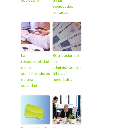
societario
en las
Sociedades
limitadas
La
Retribución de
responsabilidad
los
de los
administradores:
administradores
últimas
de una
novedades
sociedad