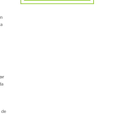
en
ga
or
da
s de