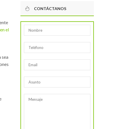
CONTÁCTANOS
mente
en el
a sea
iones
e