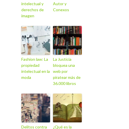
intelectual y
Autor y
derechos de
Conexos
imagen
Fashion law: La
La Justicia
propiedad
bloquea una
intelectual en la
web por
moda
piratear más de
36.000 libros
Delitos contra
¿Qué es la