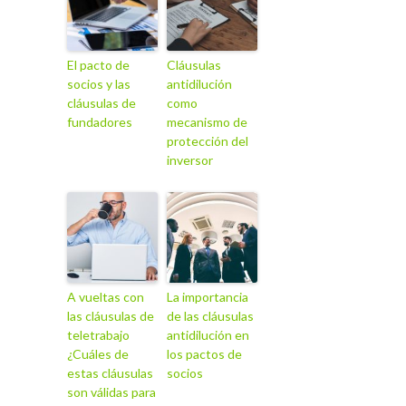
El pacto de
Cláusulas
socios y las
antidilución
cláusulas de
como
fundadores
mecanismo de
protección del
inversor
A vueltas con
La importancia
las cláusulas de
de las cláusulas
teletrabajo
antidilución en
¿Cuáles de
los pactos de
estas cláusulas
socios
son válidas para