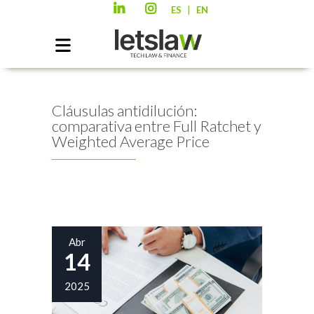
|
ES
EN
Cláusulas antidilución:
comparativa entre Full Ratchet y
Weighted Average Price
Abr
14
2025