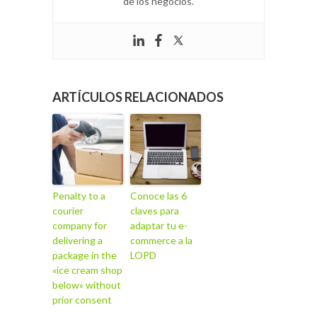
de los negocios.
ARTÍCULOS RELACIONADOS
Penalty to a
Conoce las 6
courier
claves para
company for
adaptar tu e-
delivering a
commerce a la
package in the
LOPD
«ice cream shop
below» without
prior consent