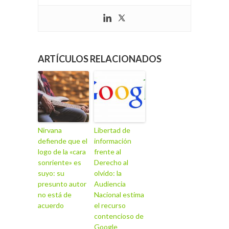
ARTÍCULOS RELACIONADOS
Nirvana
Libertad de
defiende que el
información
logo de la «cara
frente al
sonriente» es
Derecho al
suyo: su
olvido: la
presunto autor
Audiencia
no está de
Nacional estima
acuerdo
el recurso
contencioso de
Google