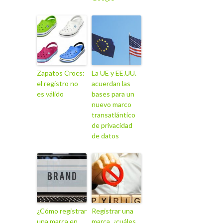
Zapatos Crocs:
La UE y EE.UU.
el registro no
acuerdan las
es válido
bases para un
nuevo marco
transatlántico
de privacidad
de datos
¿Cómo registrar
Registrar una
una marca en
marca, ¿cuáles