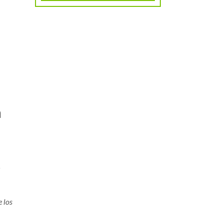
a
o
e los