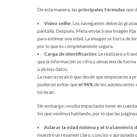
De esta manera, las
principales fórmulas
que d
Video selfie:
Los navegantes deberán grabars
pantalla. Después, Meta enviará una imagen fija d
para estimar una edad. La imagen se borra de inm
por lo que es completamente segura.
Carga de identificación:
Le realizará a trav
que la información se cifra y almacena de forma
a dichos datos.
La marca recalcó que desde que empezaron a pro
pudieron evitar que
el 96%
de los adolescentes q
hicieran.
Sin embargo, resulta importante tener en cuenta 
los que venimos hablando, por lo que las página
Aclarar la edad mínima y el tratamiento d
muestre un resumen claro, conciso y apropiado p