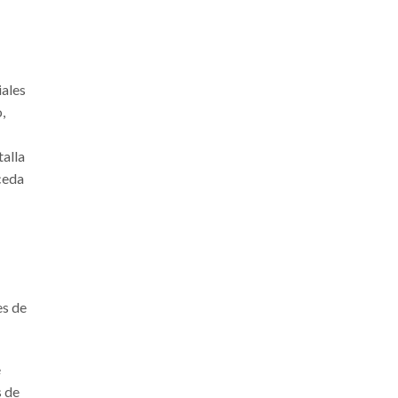
iales
,
talla
ceda
es de
e
s de