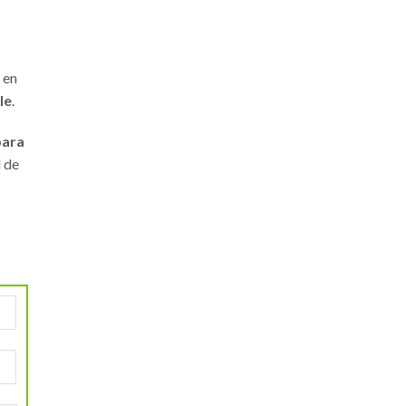
 en
le
.
para
d de