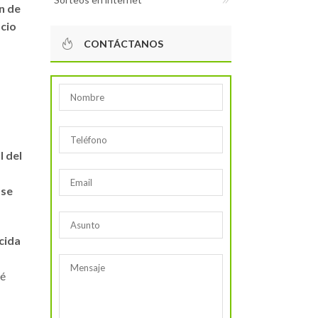
ón de
ocio
CONTÁCTANOS
l del
 se
cida
té