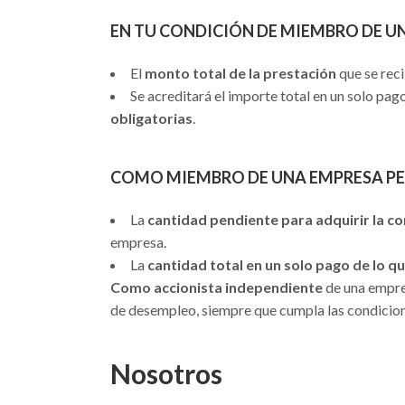
EN TU CONDICIÓN DE
MIEMBRO DE U
El
monto total de la prestación
que se reci
Se acreditará el importe total en un solo pag
obligatorias
.
COMO
MIEMBRO DE UNA EMPRESA PE
La
cantidad pendiente para adquirir la co
empresa.
La
cantidad total en un solo pago de lo q
Como accionista independiente
de una empre
de desempleo, siempre que cumpla las condicion
Nosotros