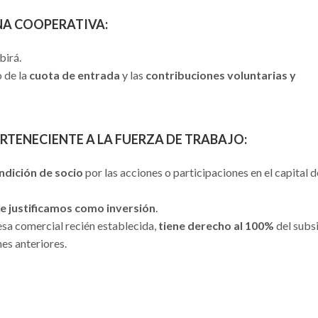
NA COOPERATIVA
:
birá.
o de la
cuota de entrada
y las
contribuciones voluntarias y
RTENECIENTE A LA FUERZA DE TRABAJO
:
ndición de socio
por las acciones o participaciones en el capital d
ue justificamos como inversión
.
sa comercial recién establecida,
tiene derecho al 100%
del subs
es anteriores.