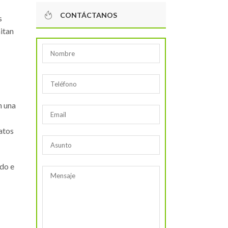
CONTÁCTANOS
s
itan
n una
atos
ndo e