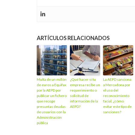
ARTÍCULOS RELACIONADOS
Multa de un millón
¿Qué hacer si tu
La AEPD sanciona
de euros a Equifax
empresa recibe un
a Mercadona por
por la AEPD por
requerimiento o
el uso del
publicar un fichero
solicitud de
reconocimiento
que recoge
información de la
facial, ¿cómo
presuntas deudas
AEPD?
evitar este tipo de
de usuarios con la
sanciones?
Administración
pública