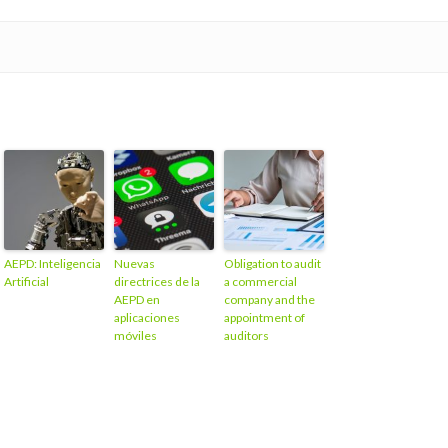
AEPD: Inteligencia
Nuevas
Obligation to audit
Artificial
directrices de la
a commercial
AEPD en
company and the
aplicaciones
appointment of
móviles
auditors