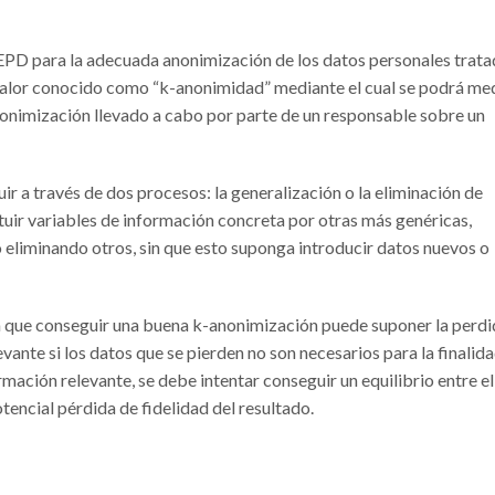
EPD para la adecuada anonimización de los datos personales trat
valor conocido como “k-anonimidad” mediante el cual se podrá med
nonimización llevado a cabo por parte de un responsable sobre un
r a través de dos procesos: la generalización o la eliminación de
tuir variables de información concreta por otras más genéricas,
 eliminando otros, sin que esto suponga introducir datos nuevos o
ta que conseguir una buena k-anonimización puede suponer la perd
evante si los datos que se pierden no son necesarios para la finalid
rmación relevante, se debe intentar conseguir un equilibrio entre el
otencial pérdida de fidelidad del resultado.