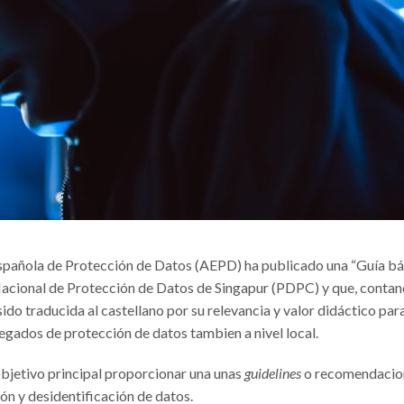
española de Protección de Datos (AEPD) ha publicado una “Guía bá
Nacional de Protección de Datos de Singapur (PDPC) y que, conta
sido traducida al castellano por su relevancia y valor didáctico par
egados de protección de datos tambien a nivel local.
objetivo principal proporcionar una unas
guidelines
o recomendacio
ón y desidentificación de datos.