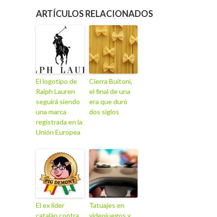
ARTÍCULOS RELACIONADOS
El logotipo de
Cierra Buitoni,
Ralph Lauren
el final de una
seguirá siendo
era que duró
una marca
dos siglos
registrada en la
Unión Europea
El ex líder
Tatuajes en
catalán contra
videojuegos y