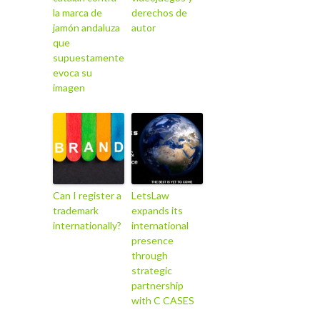
la marca de
derechos de
jamón andaluza
autor
que
supuestamente
evoca su
imagen
Can I register a
LetsLaw
trademark
expands its
internationally?
international
presence
through
strategic
partnership
with C CASES