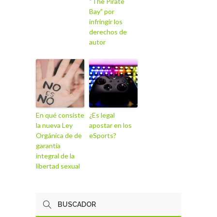
“The Pirate
Bay” por
infringir los
derechos de
autor
En qué consiste
¿Es legal
la nueva Ley
apostar en los
Orgánica de de
eSports?
garantía
integral de la
libertad sexual