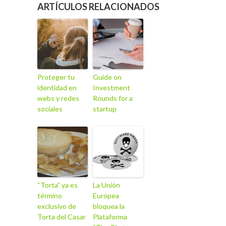
ARTÍCULOS RELACIONADOS
Proteger tu
Guide on
identidad en
Investment
webs y redes
Rounds for a
sociales
startup
“Torta” ya es
La Unión
término
Europea
exclusivo de
bloquea la
Torta del Casar
Plataforma