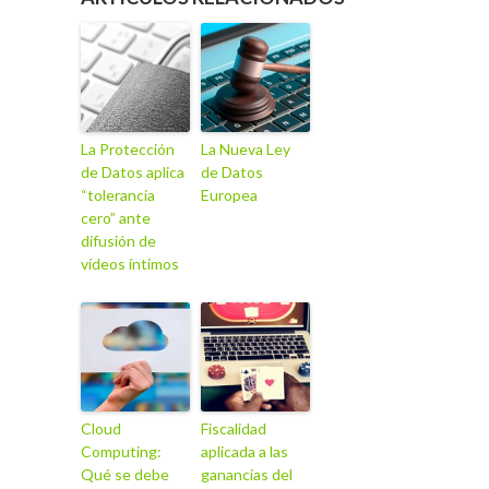
La Protección
La Nueva Ley
de Datos aplica
de Datos
“tolerancia
Europea
cero” ante
difusión de
vídeos íntimos
Cloud
Fiscalidad
Computing:
aplicada a las
Qué se debe
ganancias del