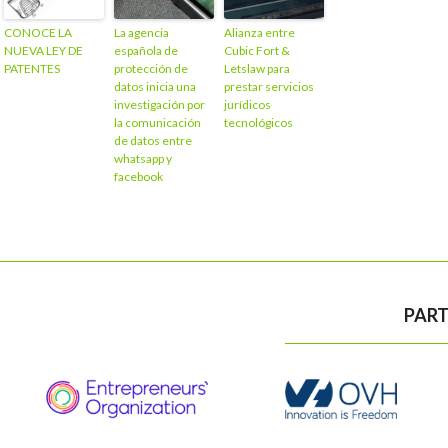
CONOCE LA
La agencia
Alianza entre
NUEVA LEY DE
española de
Cubic Fort &
PATENTES
protección de
Letslaw para
datos inicia una
prestar servicios
investigación por
jurídicos
la comunicación
tecnológicos
de datos entre
whatsapp y
facebook
PART