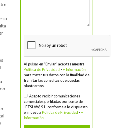
stre
e su
ulta
er
os
Al pulsar en "Enviar" aceptas nuestra
l
Política de Privacidad
-
+ Información
,
para tratar tus datos con la finalidad de
tramitar las consultas que puedas
na
plantearnos.
omo
Acepto recibir comunicaciones
comerciales perfiladas por parte de
LETSLAW, S.L. conforme a lo dispuesto
 o
en nuestra
Política de Privacidad
-
+
tal
Información
o