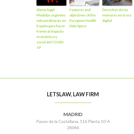
Alerta legal:
Features and
Derechos de los
Medidas urgentes
objectives of the
menores en la era
extraordinarias en
European Health
digital
España para hacer
Data Space
frente al impacto
económico y
social del COVID-
19
LETSLAW, LAW FIRM
MADRID
Paseo de la Castellana, 116 Planta 10-A
28046