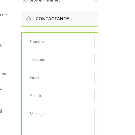
o de
CONTÁCTANOS
,
nes
la
el