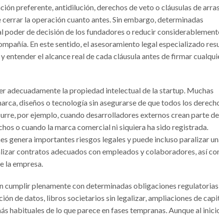
ión preferente, antidilución, derechos de veto o cláusulas de arra
 cerrar la operación cuanto antes. Sin embargo, determinadas
al poder de decisión de los fundadores o reducir considerablement
ompañía. En este sentido, el asesoramiento legal especializado res
y entender el alcance real de cada cláusula antes de firmar cualqui
er adecuadamente la propiedad intelectual de la startup. Muchas
arca, diseños o tecnología sin asegurarse de que todos los derech
urre, por ejemplo, cuando desarrolladores externos crean parte de
hos o cuando la marca comercial ni siquiera ha sido registrada.
ones genera importantes riesgos legales y puede incluso paralizar u
rmalizar contratos adecuados con empleados y colaboradores, así c
e la empresa.
n cumplir plenamente con determinadas obligaciones regulatorias
ón de datos, libros societarios sin legalizar, ampliaciones de capi
ás habituales de lo que parece en fases tempranas. Aunque al inici