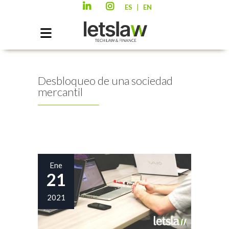
|
ES
EN
Desbloqueo de una sociedad
mercantil
Ene
21
2021