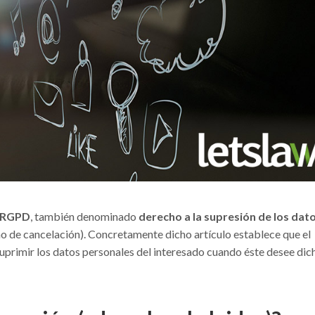
o RGPD
, también denominado
derecho a la supresión de los dat
de cancelación). Concretamente dicho artículo establece que el
uprimir los datos personales del interesado cuando éste desee dic