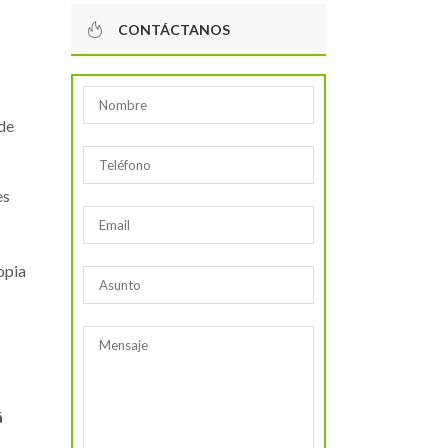
CONTÁCTANOS
 de
es
opia
á