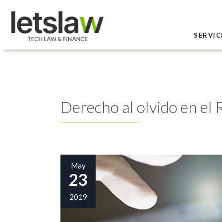
SERVIC
Derecho al olvido en e
May
23
2019