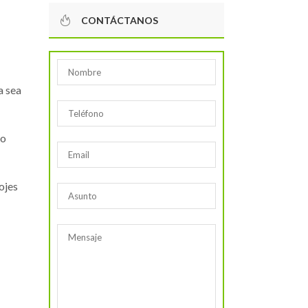
CONTÁCTANOS
a sea
do
ojes