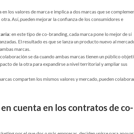
sa en los valores de marca e implica a dos marcas que se compleme
 otra. Así, pueden mejorar la confianza de los consumidores e
aria
: en este tipo de co-branding, cada marca pone lo mejor de sí
anzadas. El resultado es que se lanza un producto nuevo al mercad
e ambas marcas.
de colaboración se da cuando ambas marcas tienen un público objet
pacto de la otra para expandirse a nivel territorial y ampliar sus
marcas comparten los mismos valores y mercado, pueden colabora
 en cuenta en los contratos de co-
rketing por el que dos o más empresas, deciden unirse para apoya