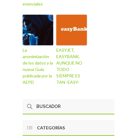
esenciales
La
EASYJET,
anonimización
EASYBANK,
de los datos y la
AUNQUE NO
nueva Guía
TODO
publicada por la
SIEMPRE ES
AEPD
TAN -EASY-
CATEGORÍAS