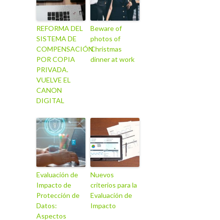
REFORMA DEL
Beware of
SISTEMA DE
photos of
COMPENSACIÓN
Christmas
POR COPIA
dinner at work
PRIVADA.
VUELVE EL
CANON
DIGITAL
Evaluación de
Nuevos
Impacto de
criterios para la
Protección de
Evaluación de
Datos:
Impacto
Aspectos