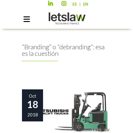
|
ES
EN
“Branding” o “debranding”: esa
es la cuestión
Oct
18
2018