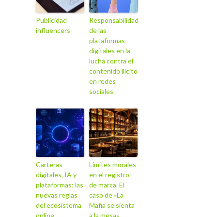
Publicidad
Responsabilidad
influencers
de las
plataformas
digitales en la
lucha contra el
contenido ilícito
en redes
sociales
Carteras
Límites morales
digitales, IA y
en el registro
plataformas: las
de marca. El
nuevas reglas
caso de «La
del ecosistema
Mafia se sienta
online
a la mesa»