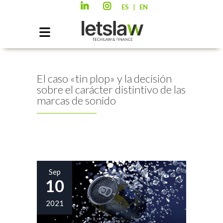
|
ES
EN
El caso «tin plop» y la decisión
sobre el carácter distintivo de las
marcas de sonido
Sep
10
2021