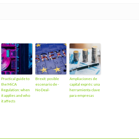
Practical guide to
Brexit: posible
Ampliaciones de
the MiCA
escenario de -
capital exprés: una
Regulation: when
No Deal-
herramienta clave
it applies and who
para empresas
it affects