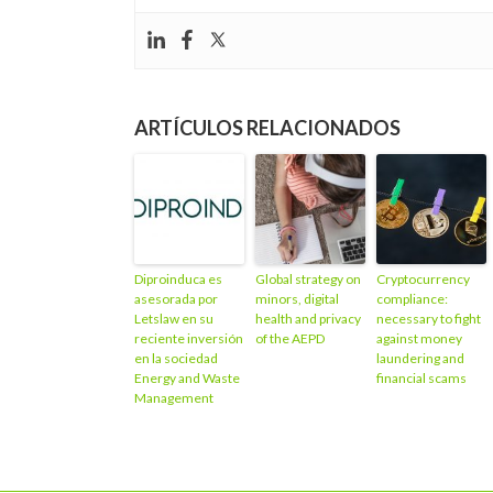
ARTÍCULOS RELACIONADOS
Diproinduca es
Global strategy on
Cryptocurrency
asesorada por
minors, digital
compliance:
Letslaw en su
health and privacy
necessary to fight
reciente inversión
of the AEPD
against money
en la sociedad
laundering and
Energy and Waste
financial scams
Management