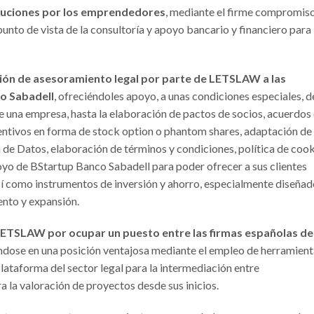
tuciones por los emprendedores
, mediante el firme compromis
punto de vista de la consultoría y apoyo bancario y financiero para
ión de asesoramiento legal por parte de LETSLAW a las
o Sabadell
, ofreciéndoles apoyo, a unas condiciones especiales, 
e una empresa, hasta la elaboración de pactos de socios, acuerdos
ncentivos en forma de stock option o phantom shares, adaptación de
de Datos, elaboración de términos y condiciones, política de cook
oyo de BStartup Banco Sabadell para poder ofrecer a sus clientes
 así como instrumentos de inversión y ahorro, especialmente diseña
ento y expansión.
LETSLAW por ocupar un puesto entre las firmas españolas de
ándose en una posición ventajosa mediante el empleo de herramien
orma del sector legal para la intermediación entre
 la valoración de proyectos desde sus inicios.