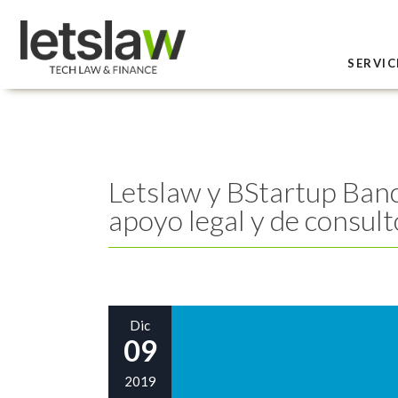
SERVIC
Letslaw y BStartup Banc
apoyo legal y de consult
Dic
09
2019