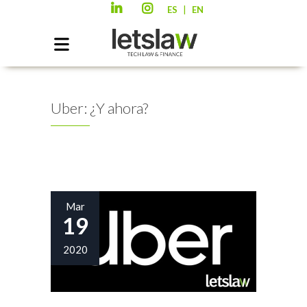
|
ES
EN
Uber: ¿Y ahora?
Mar
19
2020