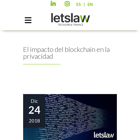
|
ES
EN
El impacto del blockchain en la
privacidad
Dic
24
2018