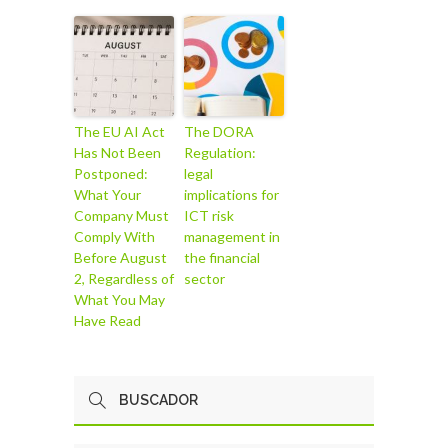
The EU AI Act
The DORA
Has Not Been
Regulation:
Postponed:
legal
What Your
implications for
Company Must
ICT risk
Comply With
management in
Before August
the financial
2, Regardless of
sector
What You May
Have Read