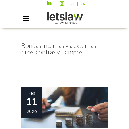
|
ES
EN
Rondas internas vs. externas:
pros, contras y tiempos
Feb
11
2026