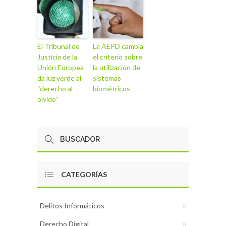
El Tribunal de
La AEPD cambia
Justicia de la
el criterio sobre
Unión Europea
la utilización de
da luz verde al
sistemas
“derecho al
biométricos
olvido”
CATEGORÍAS
Delitos Informáticos
Derecho Digital