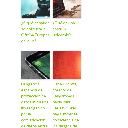
¿A qué desafíos
¿Qué es una
se enfrenta la
startup
Oficina Europea
unicornio?
de la IA?
La agencia
Carles Bonfill,
española de
creador de
protección de
Easypromos
datos inicia una
habla para
investigación
Letlsaw : «No
por la
hay suficiente
comunicación
consciencia de
de datos entre
los riesgos de