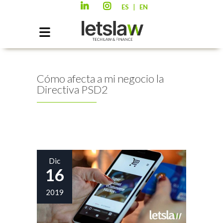
|
ES
EN
Cómo afecta a mi negocio la
Directiva PSD2
Dic
16
2019