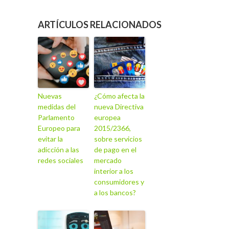
ARTÍCULOS RELACIONADOS
Nuevas
¿Cómo afecta la
medidas del
nueva Directiva
Parlamento
europea
Europeo para
2015/2366,
evitar la
sobre servicios
adicción a las
de pago en el
redes sociales
mercado
interior a los
consumidores y
a los bancos?