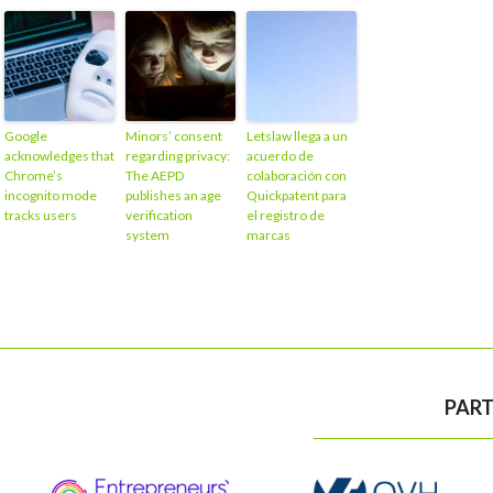
Google
Minors’ consent
Letslaw llega a un
acknowledges that
regarding privacy:
acuerdo de
Chrome’s
The AEPD
colaboración con
incognito mode
publishes an age
Quickpatent para
tracks users
verification
el registro de
system
marcas
PART