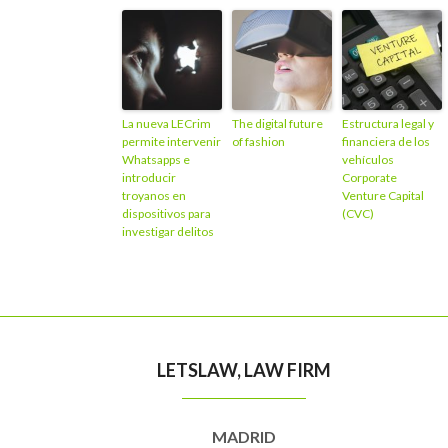
La nueva LECrim
The digital future
Estructura legal y
permite intervenir
of fashion
financiera de los
Whatsapps e
vehículos
introducir
Corporate
troyanos en
Venture Capital
dispositivos para
(CVC)
investigar delitos
LETSLAW, LAW FIRM
MADRID