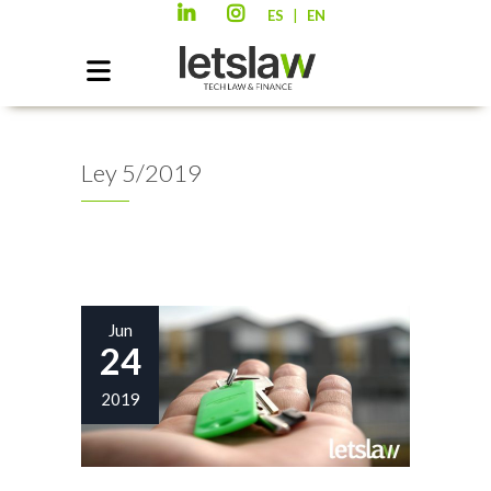
|
ES
EN
Ley 5/2019
Jun
24
2019