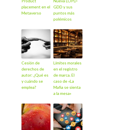
Product
Nueva LOPD-
placement en el
GDD y sus
Metaverso
puntos más
polémicos
Cesión de
Límites morales
derechos de
en el registro
autor: ¿Qué es
de marca. El
y cuándo se
caso de «La
emplea?
Mafia se sienta
a la mesa»