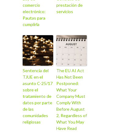
comercio
prestación de
electrónico:
servicios
Pautas para
cumplirla
Sentencia del
The EU AI Act
TJUE en el
Has Not Been
asunto C-25/17
Postponed:
sobre el
What Your
tratamiento de
Company Must
datos por parte
Comply With
de las
Before August
comunidades
2, Regardless of
religiosas
What You May
Have Read