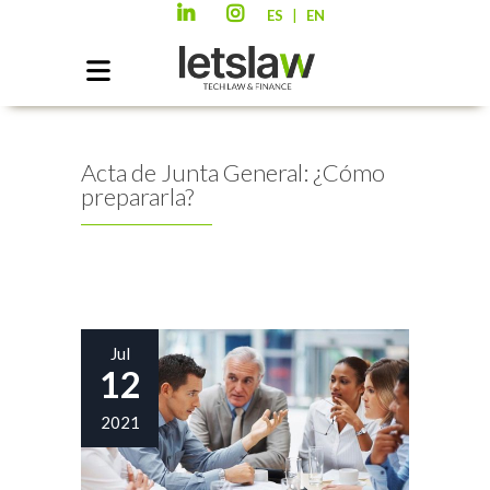
|
ES
EN
Acta de Junta General: ¿Cómo
prepararla?
Jul
12
2021