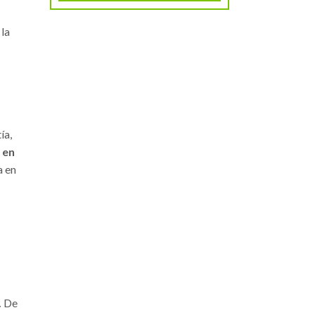
 la
ía,
 en
a en
.
De