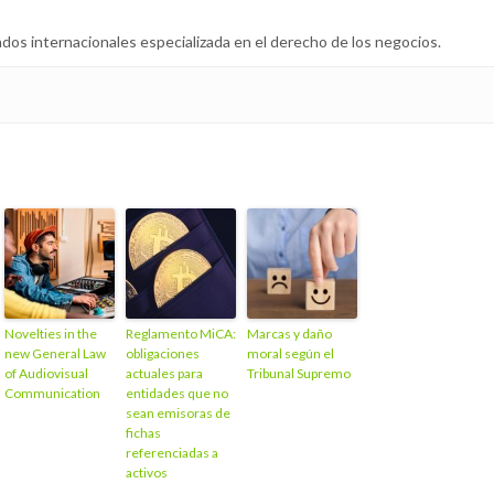
dos internacionales especializada en el derecho de los negocios.
Novelties in the
Reglamento MiCA:
Marcas y daño
new General Law
obligaciones
moral según el
of Audiovisual
actuales para
Tribunal Supremo
Communication
entidades que no
sean emisoras de
fichas
referenciadas a
activos