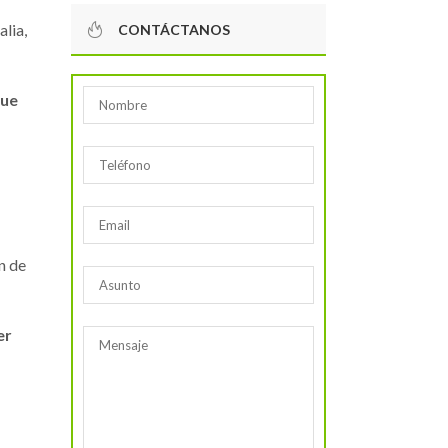
lia,
CONTÁCTANOS
que
n de
er