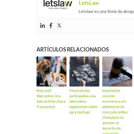
LetsLaw
Letslaw es una firma de aboga
ARTÍCULOS RELACIONADOS
Reps and
Financiación
Importante
Warranties in a
participativa: una
sanción
Sale and Purchase
alternativa
económica a la
Transaction
legalmente viable
plataforma de
para startups
mercado online
Vinted por no
atender el
derecho de
supresión