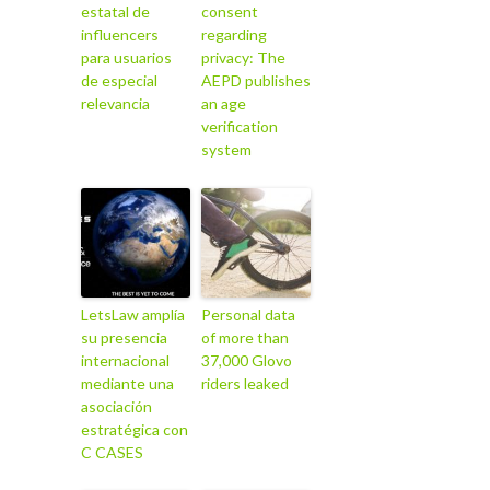
estatal de
consent
influencers
regarding
para usuarios
privacy: The
de especial
AEPD publishes
relevancia
an age
verification
system
LetsLaw amplía
Personal data
su presencia
of more than
internacional
37,000 Glovo
mediante una
riders leaked
asociación
estratégica con
C CASES