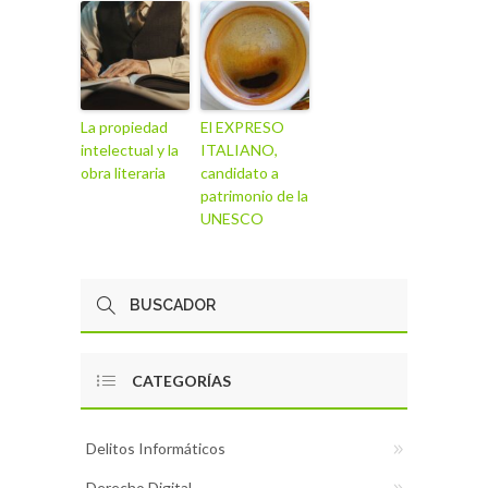
La propiedad
El EXPRESO
intelectual y la
ITALIANO,
obra literaria
candidato a
patrimonio de la
UNESCO
CATEGORÍAS
Delitos Informáticos
Derecho Digital