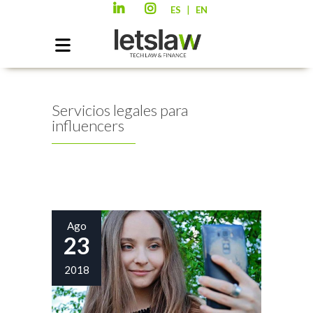
|
ES
EN
Servicios legales para
influencers
Ago
23
2018