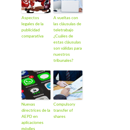
Aspectos
A vueltas con
legales de la
las cláusulas de
publicidad
teletrabajo
comparativa
¿Cuáles de
estas cláusulas
son válidas para
nuestros
tribunales?
Nuevas
Compulsory
directrices de la
transfer of
AEPD en
shares
aplicaciones
móviles