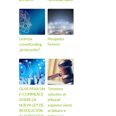
Licencia
Abogados
crowdfunding,
Fintech
¿la necesito?
GUÍA PARA UN
Tenemos
E-COMMERCE
solución: el
SOBRE LA
tribunal
NUEVA LEY DE
supremo cierra
RESOLUCIÓN
el debate e
ALTERNATIVA
indica que