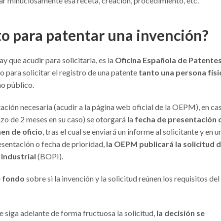
ar minuciosamente esa receta, creación, procedimiento, etc.
to para patentar una invención?
y que acudir para solicitarla, es la
Oficina Española de Patentes
 para solicitar el registro de una patente
tanto una persona físi
ho público.
ación necesaria (acudir a la página web oficial de la OEPM), en ca
azo de 2 meses en su caso) se otorgará la
fecha de presentación 
n de oficio
, tras el cual se enviará un informe al solicitante y en u
sentación o fecha de prioridad,
la OEPM publicará la solicitud d
 Industrial
(BOPI).
 fondo
sobre si la invención y
la solicitud reúnen los requisitos del
e siga adelante de forma fructuosa la solicitud,
la decisión se