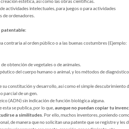
a creación estética, así como las obras científicas.
 de actividades intelectuales, para juegos o para actividades
s de ordenadores.
r patentable
:
a contraria al orden público o a las buenas costumbres (Ejemplo:
de obtención de vegetales o de animales.
péutico del cuerpo humano o animal, y los métodos de diagnóstico
e su constitución y desarrollo, así como el simple descubrimiento 
o parcial de un gen.
ico (ADN) sin indicación de función biológica alguna.
esta se publica, por lo que,
aunque no puedan copiar tu invenc
udirse a similitudes
. Por ello, muchos inventores, poniendo com
nal, de manera que no solicitan una patente que se registre y les 