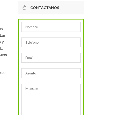
CONTÁCTANOS
un
 Las
s y
E,
 sean
e se