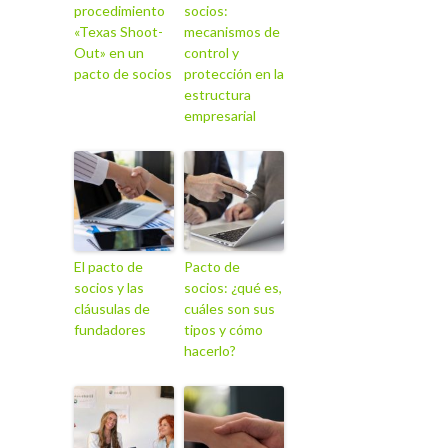
procedimiento
socios:
«Texas Shoot-
mecanismos de
Out» en un
control y
pacto de socios
protección en la
estructura
empresarial
El pacto de
Pacto de
socios y las
socios: ¿qué es,
cláusulas de
cuáles son sus
fundadores
tipos y cómo
hacerlo?