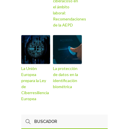
ciberacoso en
el ámbito
laboral:
Recomendaciones
de la AEPD
La Unión
La protección
Europea
de datos en la
prepara la Ley
identificación
de
biométrica
Ciberresiliencia
Europea